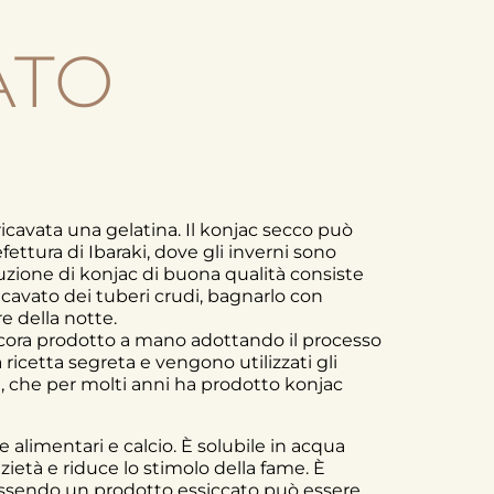
ATO
icavata una gelatina. Il konjac secco può
fettura di Ibaraki, dove gli inverni sono
uzione di konjac di buona qualità consiste
 ricavato dei tuberi crudi, bagnarlo con
e della notte.
cora prodotto a mano adottando il processo
 ricetta segreta e vengono utilizzati gli
i, che per molti anni ha prodotto konjac
e alimentari e calcio. È solubile in acqua
sazietà e riduce lo stimolo della fame. È
. Essendo un prodotto essiccato può essere