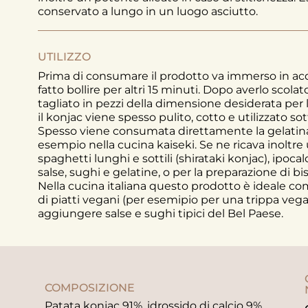
conservato a lungo in un luogo asciutto.
UTILIZZO
Prima di consumare il prodotto va immerso in acq
fatto bollire per altri 15 minuti. Dopo averlo sco
tagliato in pezzi della dimensione desiderata per l
il konjac viene spesso pulito, cotto e utilizzato 
Spesso viene consumata direttamente la gelatin
esempio nella cucina kaiseki. Se ne ricava inoltre 
spaghetti lunghi e sottili (shirataki konjac), ipoca
salse, sughi e gelatine, o per la preparazione di bi
Nella cucina italiana questo prodotto è ideale co
di piatti vegani (per esemipio per una trippa vega
aggiungere salse e sughi tipici del Bel Paese.
COMPOSIZIONE
Patata konjac 91%, idrossido di calcio 9%