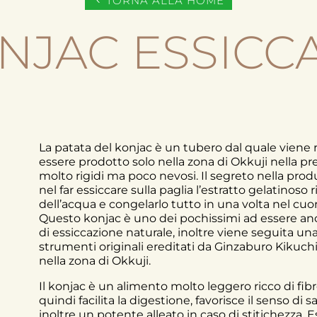
TORNA ALLA HOME
NJAC ESSICC
La patata del konjac è un tubero dal quale viene r
essere prodotto solo nella zona di Okkuji nella pre
molto rigidi ma poco nevosi. Il segreto nella prod
nel far essiccare sulla paglia l’estratto gelatinoso
dell’acqua e congelarlo tutto in una volta nel cuor
Questo konjac è uno dei pochissimi ad essere an
di essiccazione naturale, inoltre viene seguita una
strumenti originali ereditati da Ginzaburo Kikuch
nella zona di Okkuji.
Il konjac è un alimento molto leggero ricco di fibr
quindi facilita la digestione, favorisce il senso di 
inoltre un potente alleato in caso di stitichezza