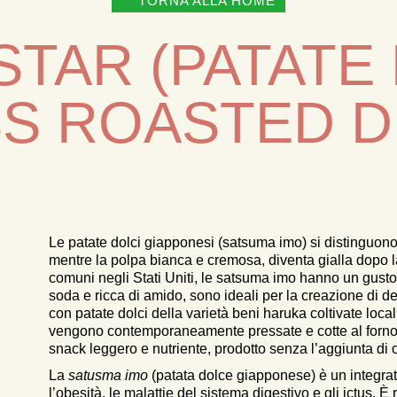
TORNA ALLA HOME
TAR (PATATE
S ROASTED D
Le patate dolci giapponesi (satsuma imo) si distinguono p
mentre la polpa bianca e cremosa, diventa gialla dopo la 
comuni negli Stati Uniti, le satsuma imo hanno un gusto 
soda e ricca di amido, sono ideali per la creazione di d
con patate dolci della varietà beni haruka coltivate loc
vengono contemporaneamente pressate e cotte al forno (
snack leggero e nutriente, prodotto senza l’aggiunta di o
La
satusma imo
(patata dolce giapponese) è un integrato
l’obesità, le malattie del sistema digestivo e gli ictus. 